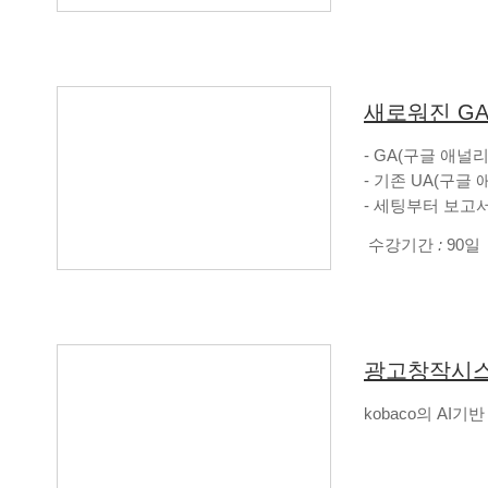
새로워진 GA
- GA(구글 애널
- 기존 UA(구글
- 세팅부터 보고
- 심화(GTM, Looke
수강기간
:
90일
광고창작시스템
kobaco의 AI