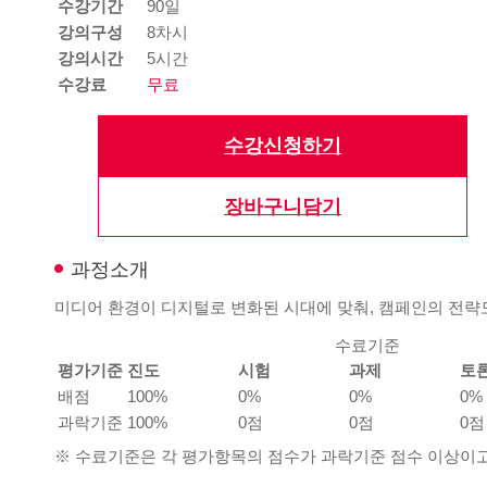
수강기간
90일
강의구성
8차시
강의시간
5시간
수강료
무료
수강신청하기
장바구니담기
과정소개
미디어 환경이 디지털로 변화된 시대에 맞춰, 캠페인의 전략
수료기준
평가기준
진도
시험
과제
토
배점
100%
0%
0%
0%
과락기준
100%
0점
0점
0점
※ 수료기준은 각 평가항목의 점수가 과락기준 점수 이상이